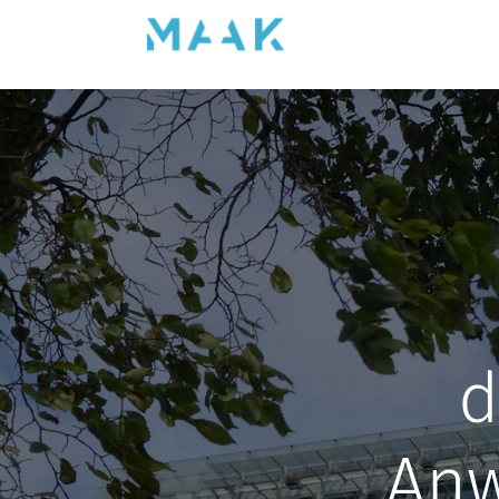
d
Anw