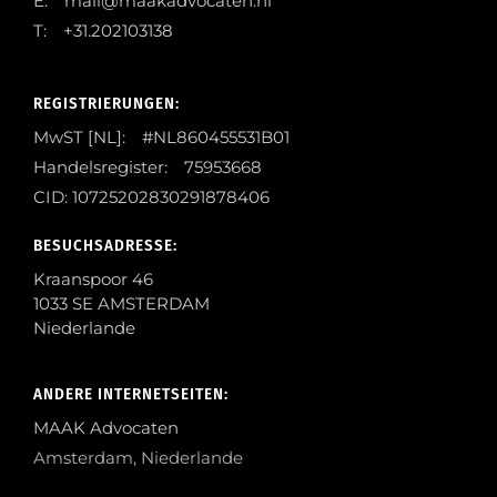
E: mail@maakadvocaten.nl
T: +31.202103138
REGISTRIERUNGEN:
MwST [NL]: #NL860455531B01
Handelsregister: 75953668
CID: 10725202830291878406
BESUCHSADRESSE:
Kraanspoor 46
1033 SE AMSTERDAM
Niederlande
ANDERE INTERNETSEITEN:
MAAK Advocaten
Amsterdam, Niederlande