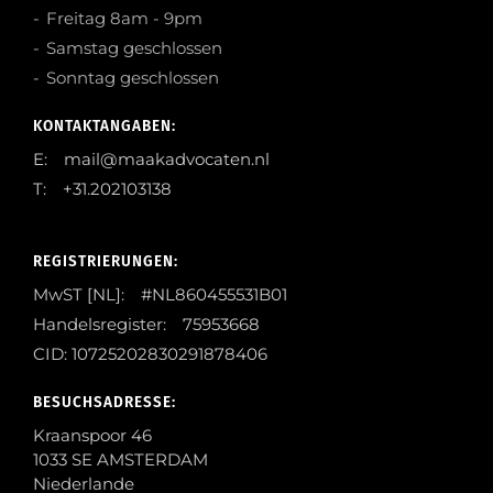
Freitag 8am - 9pm
Samstag geschlossen
Sonntag geschlossen
KONTAKTANGABEN:
E: mail@maakadvocaten.nl
T: +31.202103138
REGISTRIERUNGEN:
MwST [NL]: #NL860455531B01
Handelsregister: 75953668
CID: 10725202830291878406
BESUCHSADRESSE:
Kraanspoor 46
1033 SE AMSTERDAM
Niederlande