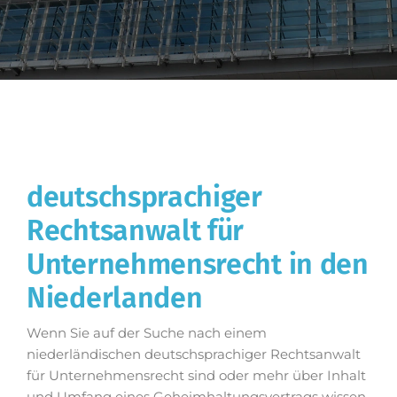
deutschsprachiger
Rechtsanwalt für
Unternehmensrecht in den
Niederlanden
Wenn Sie auf der Suche nach einem
niederländischen deutschsprachiger Rechtsanwalt
für Unternehmensrecht sind oder mehr über Inhalt
und Umfang eines Geheimhaltungsvertrags wissen