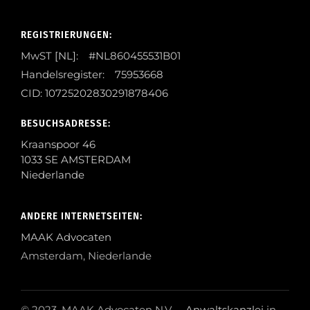
REGISTRIERUNGEN:
MwST [NL]: #NL860455531B01
Handelsregister: 75953668
CID: 10725202830291878406
BESUCHSADRESSE:
Kraanspoor 46
1033 SE AMSTERDAM
Niederlande
ANDERE INTERNETSEITEN:
MAAK Advocaten
Amsterdam, Niederlande
© 2023, MAAK Advocaten N.V.,
Anwaltskanzlei
in