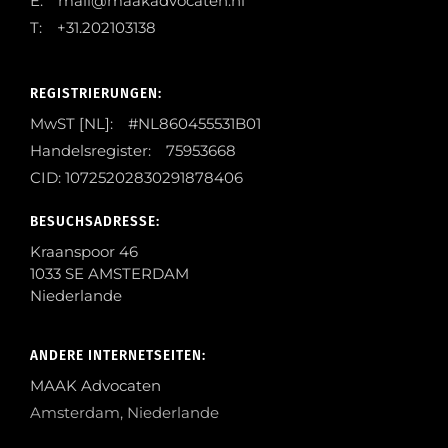
E: mail@maakadvocaten.nl
T: +31.202103138
REGISTRIERUNGEN:
MwST [NL]: #NL860455531B01
Handelsregister: 75953668
CID: 10725202830291878406
BESUCHSADRESSE:
Kraanspoor 46
1033 SE AMSTERDAM
Niederlande
ANDERE INTERNETSEITEN:
MAAK Advocaten
Amsterdam, Niederlande