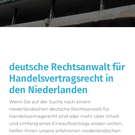
deutsche Rechtsanwalt für
Handelsvertragsrecht in
den Niederlanden
Wenn Sie auf der Suche nach einem
niederländischen deutsche Rechtsanwalt für
Handelsvertragsrecht sind oder mehr über Inhalt
und Umfang eines Einkaufsvertrags wissen wollen,
helfen Ihnen unsere erfahrenen niederländischen