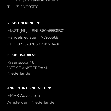
E: mail@maakadvocaten.nl
T: +31.202103138
REGISTRIERUNGEN:
MwST [NL]: #NL860455531B01
Handelsregister: 75953668
CID: 10725202830291878406
BESUCHSADRESSE:
Kraanspoor 46
1033 SE AMSTERDAM
Niederlande
ANDERE INTERNETSEITEN:
MAAK Advocaten
Amsterdam, Niederlande