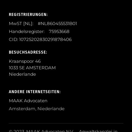
REGISTRIERUNGEN:
MwST [NL]: #NL860455531B01
Handelsregister: 75953668
CID: 10725202830291878406
BESUCHSADRESSE:
Kraanspoor 46
1033 SE AMSTERDAM
Niederlande
ANDERE INTERNETSEITEN:
MAAK Advocaten
Amsterdam, Niederlande
© 2023, MAAK Advocaten N.V.,
Anwaltskanzlei
in